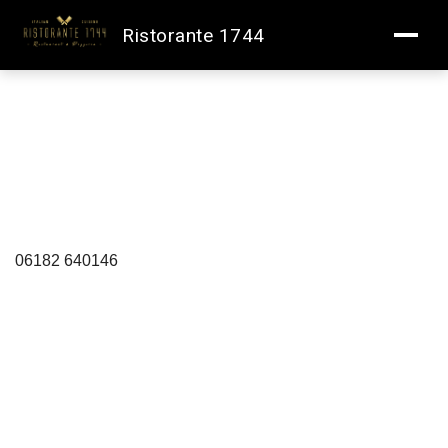
Ristorante 1744
Angaben gemäß § 5 TMG:
Ristorante 1744
Freihofsplatz 3
63500 Seligenstadt
Telefon
06182 640146
Email
info [at] ristorante-1744.de
Website
www.ristorante-1744.de
Inhaber
Hidir Akdag