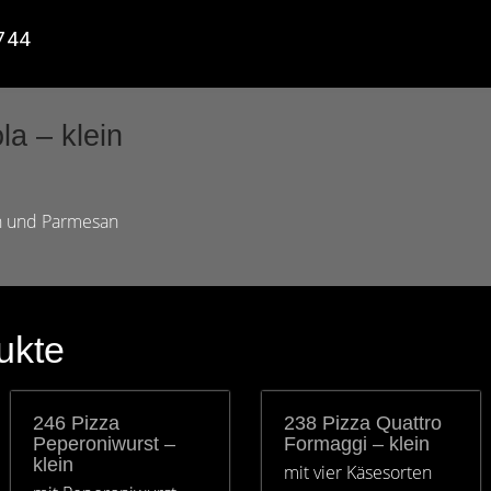
1744
a – klein
n und Parmesan
ukte
246 Pizza
238 Pizza Quattro
Peperoniwurst –
Formaggi – klein
klein
mit vier Käsesorten