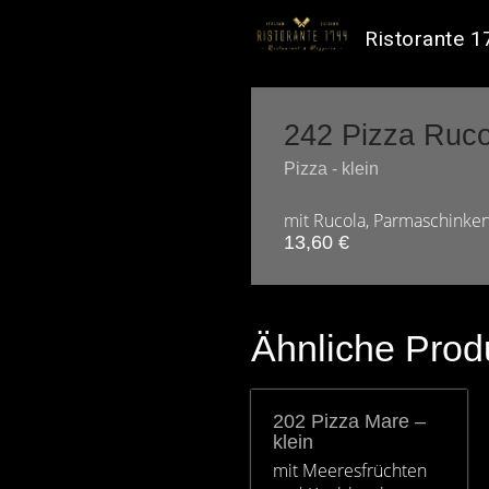
Ristorante 
242 Pizza Rucol
Pizza - klein
mit Rucola, Parmaschinke
13,60
€
Ähnliche Prod
202 Pizza Mare –
klein
mit Meeresfrüchten