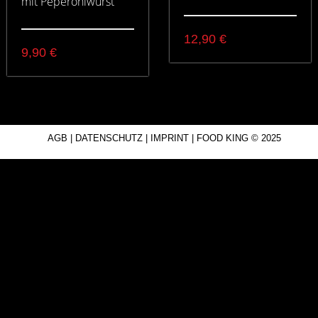
mit Peperoniwurst
12,90
€
9,90
€
AGB
|
DATENSCHUTZ
|
IMPRINT
|
FOOD KING
© 2025